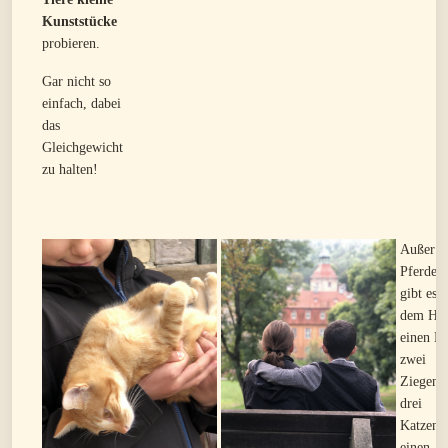
Kunststücke
probieren.
Gar nicht so
einfach, dabei
das
Gleichgewicht
zu halten!
Außer d
Pferden
gibt es 
dem Ho
einen Es
zwei
Ziegen,
drei
Katzen 
einen