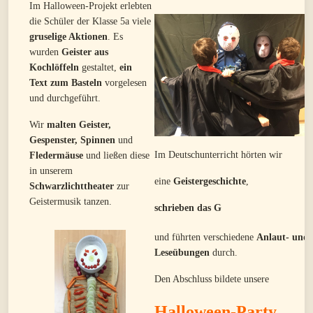
Im Halloween-Projekt erlebten
die Schüler der Klasse 5a viele
gruselige Aktionen
. Es
wurden
Geister aus
Kochlöffeln
gestaltet,
ein
Text zum Basteln
vorgelesen
und durchgeführt.
Wir
malten Geister,
Gespenster, Spinnen
und
Im Deutschunterricht hörten wir
Fledermäuse
und ließen diese
in unserem
eine
Geistergeschichte
,
Schwarzlichttheater
zur
Geistermusik tanzen.
schrieben das G
und führten verschiedene
Anlaut- und
Leseübungen
durch.
Den Abschluss bildete unsere
Halloween-Party