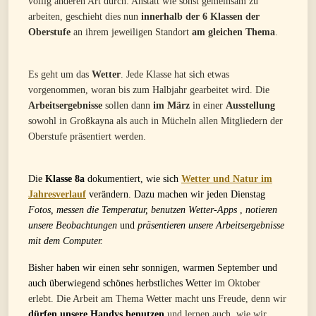
völlig anderen Art durch: Anstatt wie sonst gemeinsam zu
arbeiten, geschieht dies nun
innerhalb der 6 Klassen der
Oberstufe
an ihrem jeweiligen Standort
am gleichen Thema
.
Es geht um das
Wetter
. Jede Klasse hat sich etwas
vorgenommen, woran bis zum Halbjahr gearbeitet wird. Die
Arbeitsergebnisse
sollen dann
im März
in einer
Ausstellung
sowohl in Großkayna als auch in Mücheln allen Mitgliedern der
Oberstufe präsentiert werden.
Die
Klasse 8a
dokumentiert, wie sich
Wetter und Natur im
Jahresverlauf
verändern. Dazu machen wir jeden Dienstag
Fotos, messen die Temperatur, benutzen Wetter-Apps
,
notieren
unsere Beobachtungen
und
präsentieren unsere Arbeitsergebnisse
mit dem Computer.
Bisher haben wir einen sehr sonnigen, warmen September und
auch überwiegend schönes herbstliches Wetter
im Oktober
erlebt. Die Arbeit am Thema Wetter macht uns Freude, denn wir
dürfen unsere Handys benutzen
und lernen auch, wie wir