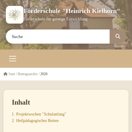
Förderschule "Heinrich Kielhorn"
Förderschule für geistige Entwicklung
Start
/
Beitragsarchiv
/
2020
Inhalt
1. Projektwochen "Schulanfang"
2. Heilpädagogisches Reiten