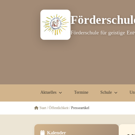
Förderschul
Förderschule für geistige En
Aktuelles
Termine
Schule
Unt
Start
/
Öffentlichkeit
/
Presseartikel
Kalender