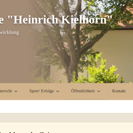
e "Heinrich Kielhorn"
twicklung
erricht
Sport/ Erfolge
Öffentlichkeit
Kontakt