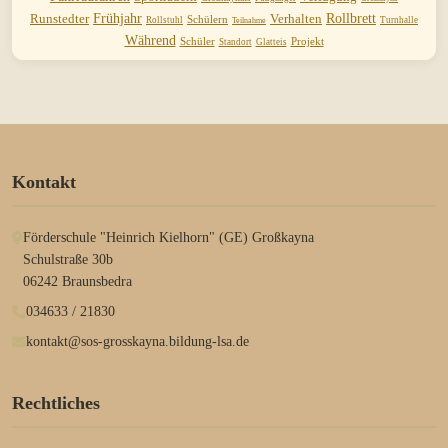
Runstedter
Frühjahr
Verhalten
Rollbrett
Schülern
Rollstuhl
Turnhalle
Teilnahme
Während
Schüler
Projekt
Standort
Glatteis
Kontakt
Förderschule "Heinrich Kielhorn" (GE) Großkayna
Schulstraße 30b
06242 Braunsbedra
034633 / 21830
kontakt@sos-grosskayna.bildung-lsa.de
Rechtliches