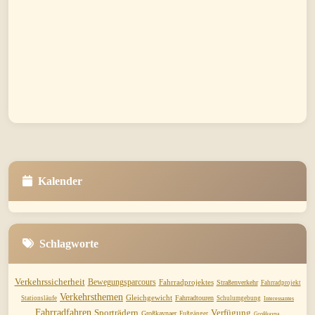
Kalender
Schlagworte
Verkehrssicherheit
Bewegungsparcours
Fahrradprojektes
Straßenverkehr
Fahrradprojekt
Verkehrsthemen
Gleichgewicht
Fahrradtouren
Stationsläufe
Schulumgebung
Interessantes
Fahrradfahren
Sporträdern
Verfügung
Großkaynaer
Fußgänger
Großkayna