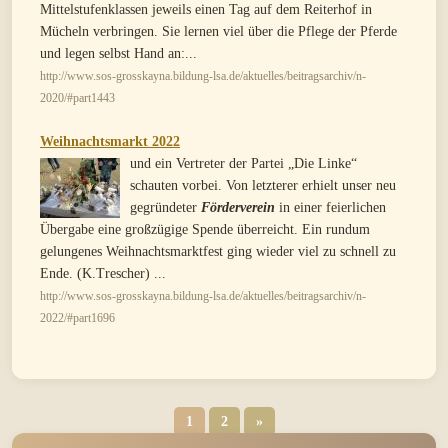
Mittelstufenklassen jeweils einen Tag auf dem Reiterhof in
Mücheln verbringen. Sie lernen viel über die Pflege der Pferde
und legen selbst Hand an:...
http://www.sos-grosskayna.bildung-lsa.de/aktuelles/beitragsarchiv/n-
2020/#part1443
Weihnachtsmarkt 2022
und ein Vertreter der Partei „Die Linke“
schauten vorbei. Von letzterer erhielt unser neu
gegründeter
Förderverein
in einer feierlichen
Übergabe eine großzügige Spende überreicht. Ein rundum
gelungenes Weihnachtsmarktfest ging wieder viel zu schnell zu
Ende. (K.Trescher) ...
http://www.sos-grosskayna.bildung-lsa.de/aktuelles/beitragsarchiv/n-
2022/#part1696
1
2
»