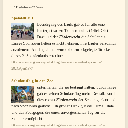
18 Ergebnisse auf 2 Seiten
Spendenlauf
Beendigung des Laufs gab es für alle eine
Roster, etwas zu Trinken und natürlich Obst.
Dazu lud der
Förderverein
die Schüler ein.
Einige Sponsoren ließen es nicht nehmen, ihre Läufer persönlich
anzufeuern. Am Tag darauf wurde die zurückgelegte Strecke
dieses 2. Spendenlaufs errechnet....
http://www.sos-grosskayna.bildung-lsa.de/aktuelles/beitragsarchiv/n-
2024/#part1877
Schulausflug in den Zoo
unterhielten, die sie bestaunt hatten. Schon lange
gab es keinen Schulausflug mehr. Deshalb wurde
dieser vom
Förderverein
der Schule geplant und
nach Sponsoren gesucht. Ein großer Dank gilt der Firma Linde
und den Pädagogen, die einen unvergesslichen Tag für die
Schüler ermöglicht...
http://www.sos-grosskayna.bildung-lsa.de/aktuelles/beitragsarchiv/n-