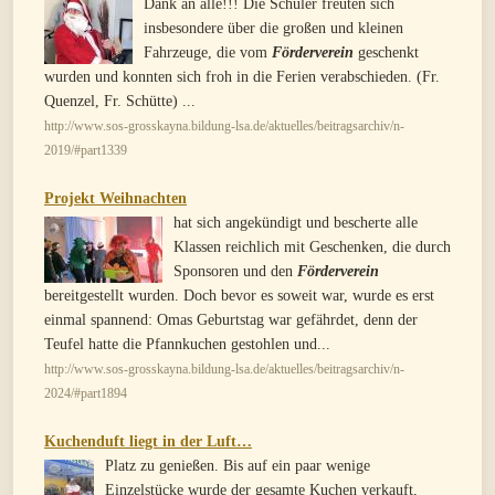
Dank an alle!!! Die Schüler freuten sich
insbesondere über die großen und kleinen
Fahrzeuge, die vom
Förderverein
geschenkt
wurden und konnten sich froh in die Ferien verabschieden. (Fr.
Quenzel, Fr. Schütte) ...
http://www.sos-grosskayna.bildung-lsa.de/aktuelles/beitragsarchiv/n-
2019/#part1339
Projekt Weihnachten
hat sich angekündigt und bescherte alle
Klassen reichlich mit Geschenken, die durch
Sponsoren und den
Förderverein
bereitgestellt wurden. Doch bevor es soweit war, wurde es erst
einmal spannend: Omas Geburtstag war gefährdet, denn der
Teufel hatte die Pfannkuchen gestohlen und...
http://www.sos-grosskayna.bildung-lsa.de/aktuelles/beitragsarchiv/n-
2024/#part1894
Kuchenduft liegt in der Luft…
Platz zu genießen. Bis auf ein paar wenige
Einzelstücke wurde der gesamte Kuchen verkauft,