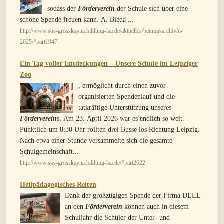
sodass der
Förderverein
der Schule sich über eine
schöne Spende freuen kann. A. Bieda ...
http://www.sos-grosskayna.bildung-lsa.de/aktuelles/beitragsarchiv/n-
2025/#part1947
Ein Tag voller Entdeckungen – Unsere Schule im Leipziger
Zoo
, ermöglicht durch einen zuvor
organisierten Spendenlauf und die
tatkräftige Unterstützung unseres
Förderverein
s. Am 23. April 2026 war es endlich so weit.
Pünktlich um 8:30 Uhr rollten drei Busse los Richtung Leipzig.
Nach etwa einer Stunde versammelte sich die gesamte
Schulgemeinschaft...
http://www.sos-grosskayna.bildung-lsa.de/#part2022
Heilpädagogisches Reiten
Dank der großzügigen Spende der Firma DELL
an den
Förderverein
können auch in diesem
Schuljahr die Schüler der Unter- und