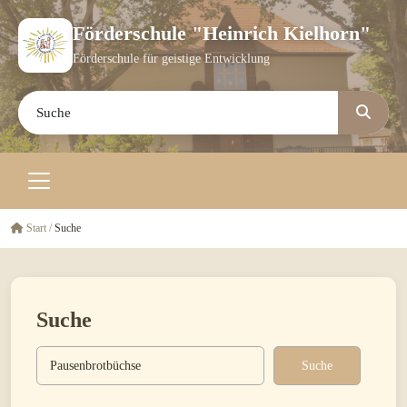
Förderschule "Heinrich Kielhorn"
Förderschule für geistige Entwicklung
Start
/
Suche
Suche